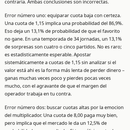
contraria. Ambas conclusiones son incorrectas.
Error número uno: equiparar cuota baja con certeza.
Una cuota de 1,15 implica una probabilidad del 86,9%.
Eso deja un 13,1% de probabilidad de que el favorito
no gane. En una temporada de 34 jornadas, un 13,1%
de sorpresas son cuatro o cinco partidos. No es raro;
es estadisticamente esperable. Apostar
sistemáticamente a cuotas de 1,15 sin analizar si el
valor está ahi es la forma más lenta de perder dinero –
ganas muchas veces poco y pierdes pocas veces
mucho, con el agravante de que el margen del
operador trabaja en tu contra.
Error número dos: buscar cuotas altas por la emocion
del multiplicador. Una cuota de 8,00 paga muy bien,
pero implica que el mercado le da un 12,5% de