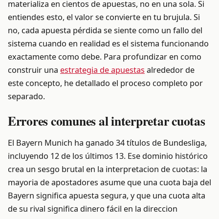
materializa en cientos de apuestas, no en una sola. Si
entiendes esto, el valor se convierte en tu brujula. Si
no, cada apuesta pérdida se siente como un fallo del
sistema cuando en realidad es el sistema funcionando
exactamente como debe. Para profundizar en como
construir una
estrategia de apuestas
alrededor de
este concepto, he detallado el proceso completo por
separado.
Errores comunes al interpretar cuotas
El Bayern Munich ha ganado 34 títulos de Bundesliga,
incluyendo 12 de los últimos 13. Ese dominio histórico
crea un sesgo brutal en la interpretacion de cuotas: la
mayoria de apostadores asume que una cuota baja del
Bayern significa apuesta segura, y que una cuota alta
de su rival significa dinero fácil en la direccion