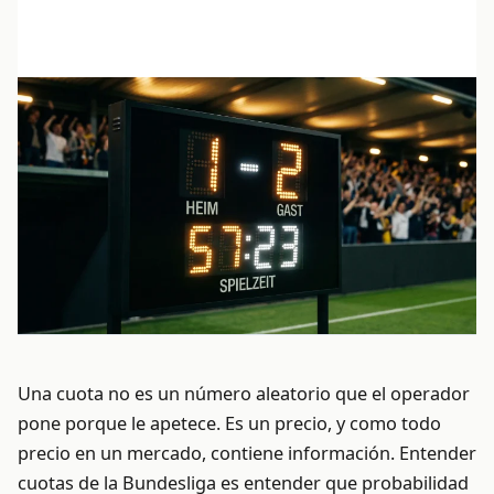
Una cuota no es un número aleatorio que el operador
pone porque le apetece. Es un precio, y como todo
precio en un mercado, contiene información. Entender
cuotas de la Bundesliga es entender que probabilidad