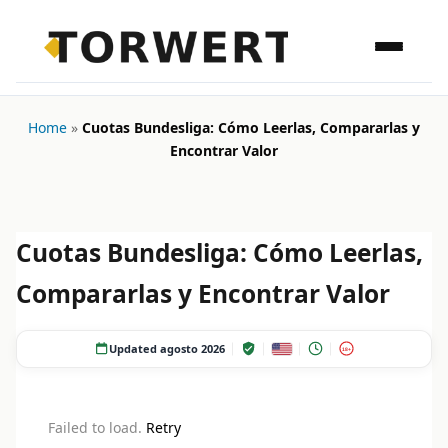
Home
»
Cuotas Bundesliga: Cómo Leerlas, Compararlas y
Encontrar Valor
Cuotas Bundesliga: Cómo Leerlas,
Compararlas y Encontrar Valor
Updated agosto 2026
18+
Failed to load.
Retry