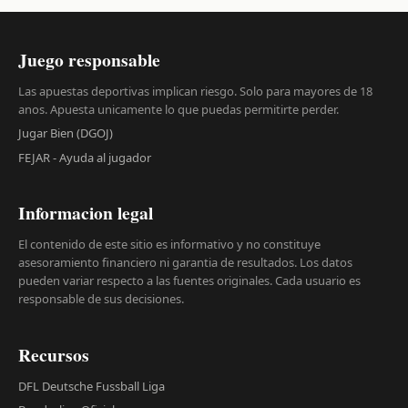
Juego responsable
Las apuestas deportivas implican riesgo. Solo para mayores de 18
anos. Apuesta unicamente lo que puedas permitirte perder.
Jugar Bien (DGOJ)
FEJAR - Ayuda al jugador
Informacion legal
El contenido de este sitio es informativo y no constituye
asesoramiento financiero ni garantia de resultados. Los datos
pueden variar respecto a las fuentes originales. Cada usuario es
responsable de sus decisiones.
Recursos
DFL Deutsche Fussball Liga