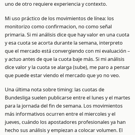
uno de otro requiere experiencia y contexto.
Mi uso práctico de los movimientos de línea: los
monitorizo como confirmacion, no como señal
primaria. Si mi análisis dice que hay valor en una cuota
y esa cuota se acorta durante la semana, interpreto
que el mercado está convergiendo con mi evaluación –
y actuo antes de que la cuota baje más. Si mi análisis
dice valor y la cuota se alarga (sube), me paro a pensar
que puede estar viendo el mercado que yo no veo.
Una última nota sobre timing: las cuotas de
Bundesliga suelen publicarse entre el lunes y el martes
para la jornada del fin de semana. Los movimientos
más informativos ocurren entre el miercoles y el
jueves, cuándo los apostadores profesionales ya han
hecho sus análisis y empiezan a colocar volumen. El