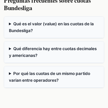
Preguntas frecuentes sobre cuotas
Bundesliga
Qué es el valor (value) en las cuotas de la
Bundesliga?
Qué diferencia hay entre cuotas decimales
y americanas?
Por qué las cuotas de un mismo partido
varian entre operadores?