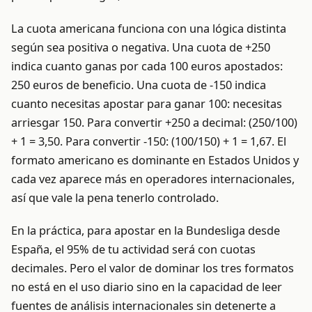
La cuota americana funciona con una lógica distinta
según sea positiva o negativa. Una cuota de +250
indica cuanto ganas por cada 100 euros apostados:
250 euros de beneficio. Una cuota de -150 indica
cuanto necesitas apostar para ganar 100: necesitas
arriesgar 150. Para convertir +250 a decimal: (250/100)
+ 1 = 3,50. Para convertir -150: (100/150) + 1 = 1,67. El
formato americano es dominante en Estados Unidos y
cada vez aparece más en operadores internacionales,
así que vale la pena tenerlo controlado.
En la práctica, para apostar en la Bundesliga desde
España, el 95% de tu actividad será con cuotas
decimales. Pero el valor de dominar los tres formatos
no está en el uso diario sino en la capacidad de leer
fuentes de análisis internacionales sin detenerte a