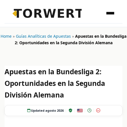
Home
»
Guías Analíticas de Apuestas
»
Apuestas en la Bundesliga
2: Oportunidades en la Segunda División Alemana
Apuestas en la Bundesliga 2:
Oportunidades en la Segunda
División Alemana
Updated agosto 2026
18+