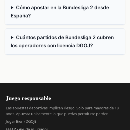
Cómo apostar en la Bundesliga 2 desde
España?
Cuántos partidos de Bundesliga 2 cubren
los operadores con licencia DGOJ?
Juego responsable
Las apuestas deportivas implican riesgo. Solo para mayores de 18
anos. Apuesta unicamente lo que puedas permitirte perder.
Jugar Bien (DGOJ)
FEJAR - Ayuda al jugador