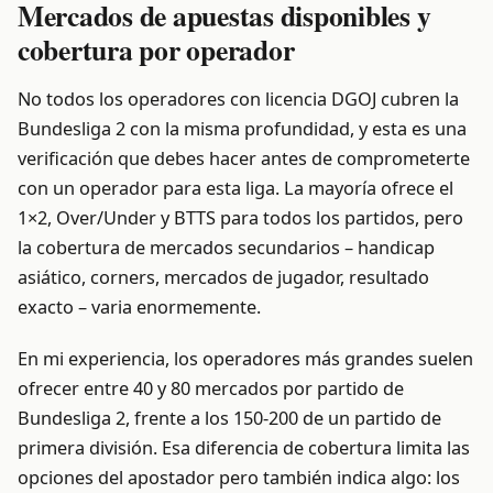
Mercados de apuestas disponibles y
cobertura por operador
No todos los operadores con licencia DGOJ cubren la
Bundesliga 2 con la misma profundidad, y esta es una
verificación que debes hacer antes de comprometerte
con un operador para esta liga. La mayoría ofrece el
1×2, Over/Under y BTTS para todos los partidos, pero
la cobertura de mercados secundarios – handicap
asiático, corners, mercados de jugador, resultado
exacto – varia enormemente.
En mi experiencia, los operadores más grandes suelen
ofrecer entre 40 y 80 mercados por partido de
Bundesliga 2, frente a los 150-200 de un partido de
primera división. Esa diferencia de cobertura limita las
opciones del apostador pero también indica algo: los