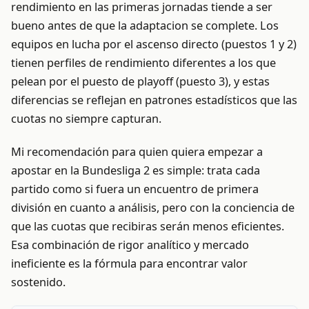
rendimiento en las primeras jornadas tiende a ser
bueno antes de que la adaptacion se complete. Los
equipos en lucha por el ascenso directo (puestos 1 y 2)
tienen perfiles de rendimiento diferentes a los que
pelean por el puesto de playoff (puesto 3), y estas
diferencias se reflejan en patrones estadísticos que las
cuotas no siempre capturan.
Mi recomendación para quien quiera empezar a
apostar en la Bundesliga 2 es simple: trata cada
partido como si fuera un encuentro de primera
división en cuanto a análisis, pero con la conciencia de
que las cuotas que recibiras serán menos eficientes.
Esa combinación de rigor analítico y mercado
ineficiente es la fórmula para encontrar valor
sostenido.