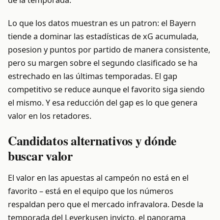
de la temporada.
Lo que los datos muestran es un patron: el Bayern
tiende a dominar las estadísticas de xG acumulada,
posesion y puntos por partido de manera consistente,
pero su margen sobre el segundo clasificado se ha
estrechado en las últimas temporadas. El gap
competitivo se reduce aunque el favorito siga siendo
el mismo. Y esa reducción del gap es lo que genera
valor en los retadores.
Candidatos alternativos y dónde
buscar valor
El valor en las apuestas al campeón no está en el
favorito – está en el equipo que los números
respaldan pero que el mercado infravalora. Desde la
temporada del Leverkusen invicto, el panorama