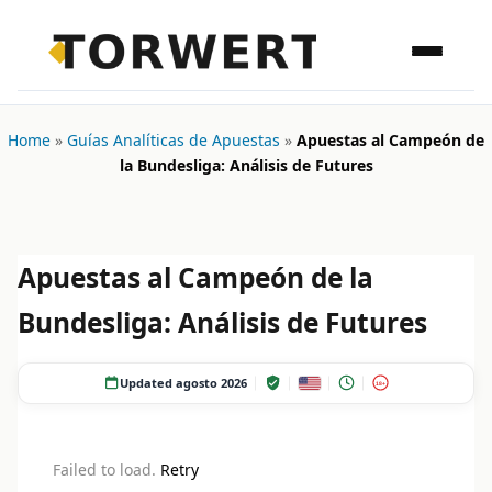
Home
»
Guías Analíticas de Apuestas
»
Apuestas al Campeón de
la Bundesliga: Análisis de Futures
Apuestas al Campeón de la
Bundesliga: Análisis de Futures
Updated agosto 2026
18+
Failed to load.
Retry