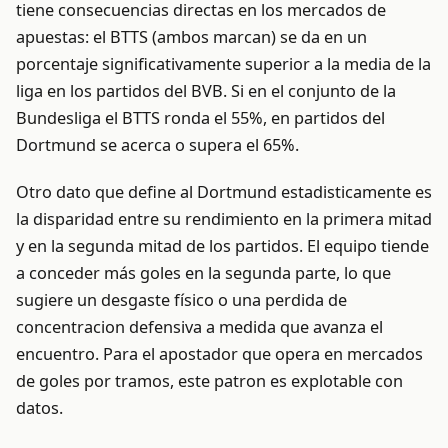
tiene consecuencias directas en los mercados de
apuestas: el BTTS (ambos marcan) se da en un
porcentaje significativamente superior a la media de la
liga en los partidos del BVB. Si en el conjunto de la
Bundesliga el BTTS ronda el 55%, en partidos del
Dortmund se acerca o supera el 65%.
Otro dato que define al Dortmund estadisticamente es
la disparidad entre su rendimiento en la primera mitad
y en la segunda mitad de los partidos. El equipo tiende
a conceder más goles en la segunda parte, lo que
sugiere un desgaste físico o una perdida de
concentracion defensiva a medida que avanza el
encuentro. Para el apostador que opera en mercados
de goles por tramos, este patron es explotable con
datos.