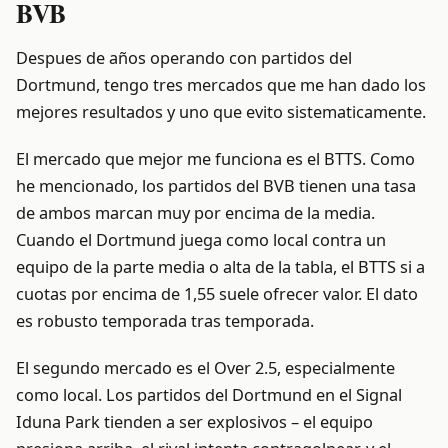
BVB
Despues de años operando con partidos del
Dortmund, tengo tres mercados que me han dado los
mejores resultados y uno que evito sistematicamente.
El mercado que mejor me funciona es el BTTS. Como
he mencionado, los partidos del BVB tienen una tasa
de ambos marcan muy por encima de la media.
Cuando el Dortmund juega como local contra un
equipo de la parte media o alta de la tabla, el BTTS si a
cuotas por encima de 1,55 suele ofrecer valor. El dato
es robusto temporada tras temporada.
El segundo mercado es el Over 2.5, especialmente
como local. Los partidos del Dortmund en el Signal
Iduna Park tienden a ser explosivos – el equipo