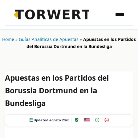
Home
»
Guías Analíticas de Apuestas
»
Apuestas en los Partidos
del Borussia Dortmund en la Bundesliga
Apuestas en los Partidos del
Borussia Dortmund en la
Bundesliga
Updated agosto 2026
18+