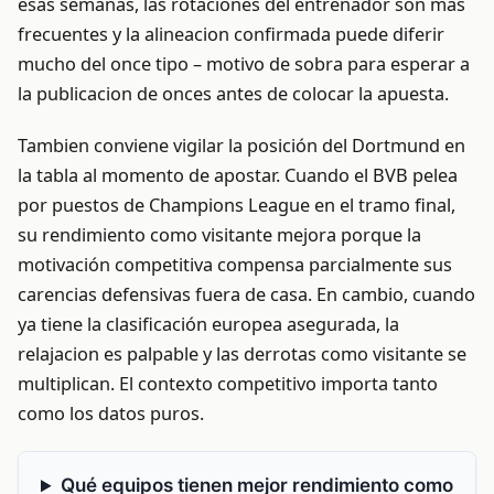
esas semanas, las rotaciones del entrenador son más
frecuentes y la alineacion confirmada puede diferir
mucho del once tipo – motivo de sobra para esperar a
la publicacion de onces antes de colocar la apuesta.
Tambien conviene vigilar la posición del Dortmund en
la tabla al momento de apostar. Cuando el BVB pelea
por puestos de Champions League en el tramo final,
su rendimiento como visitante mejora porque la
motivación competitiva compensa parcialmente sus
carencias defensivas fuera de casa. En cambio, cuando
ya tiene la clasificación europea asegurada, la
relajacion es palpable y las derrotas como visitante se
multiplican. El contexto competitivo importa tanto
como los datos puros.
Qué equipos tienen mejor rendimiento como