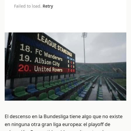
Failed to load.
Retry
El descenso en la Bundesliga tiene algo que no existe
en ninguna otra gran liga europea: el playoff de