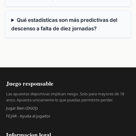
Qué estadísticas son más predictivas del
descenso a falta de diez jornadas?
Juego responsable
Las apuestas deportivas implican riesgo. Solo para mayores de 18
anos. Apuesta unicamente lo que puedas permitirte perder.
Jugar Bien (DGOJ)
FEJAR - Ayuda al jugador
Informacion legal