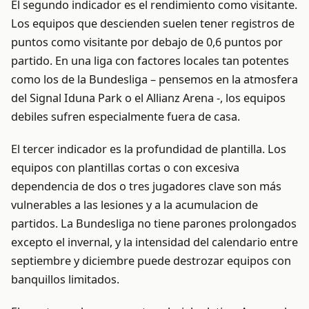
El segundo indicador es el rendimiento como visitante.
Los equipos que descienden suelen tener registros de
puntos como visitante por debajo de 0,6 puntos por
partido. En una liga con factores locales tan potentes
como los de la Bundesliga – pensemos en la atmosfera
del Signal Iduna Park o el Allianz Arena -, los equipos
debiles sufren especialmente fuera de casa.
El tercer indicador es la profundidad de plantilla. Los
equipos con plantillas cortas o con excesiva
dependencia de dos o tres jugadores clave son más
vulnerables a las lesiones y a la acumulacion de
partidos. La Bundesliga no tiene parones prolongados
excepto el invernal, y la intensidad del calendario entre
septiembre y diciembre puede destrozar equipos con
banquillos limitados.