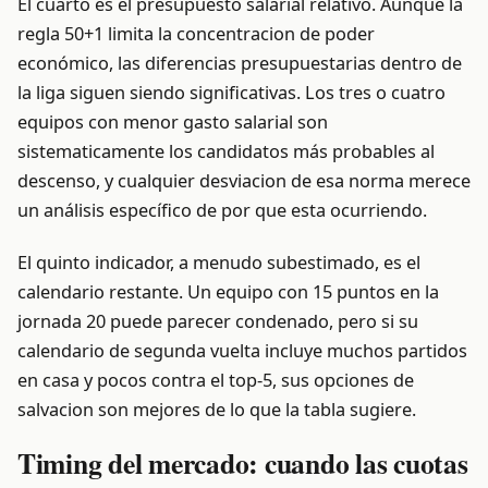
El cuarto es el presupuesto salarial relativo. Aunque la
regla 50+1 limita la concentracion de poder
económico, las diferencias presupuestarias dentro de
la liga siguen siendo significativas. Los tres o cuatro
equipos con menor gasto salarial son
sistematicamente los candidatos más probables al
descenso, y cualquier desviacion de esa norma merece
un análisis específico de por que esta ocurriendo.
El quinto indicador, a menudo subestimado, es el
calendario restante. Un equipo con 15 puntos en la
jornada 20 puede parecer condenado, pero si su
calendario de segunda vuelta incluye muchos partidos
en casa y pocos contra el top-5, sus opciones de
salvacion son mejores de lo que la tabla sugiere.
Timing del mercado: cuando las cuotas